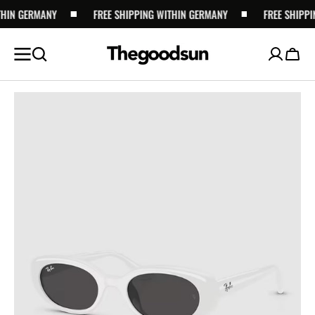
N GERMANY
SKIP TO
FREE SHIPPING WITHIN GERMANY
FREE SHIPPING 
CONTENT
Cart
Open
featured
media
in
gallery
view