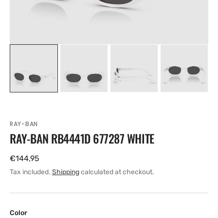
RAY-BAN
RAY-BAN RB4441D 677287 WHITE
Regular
€144,95
price
Tax included.
Shipping
calculated at checkout.
Color