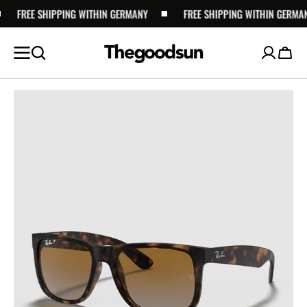
FREE SHIPPING WITHIN GERMANY
SKIP TO
FREE SHIPPING WITHIN GERMANY
CONTENT
Cart
Open
featured
media
in
gallery
view