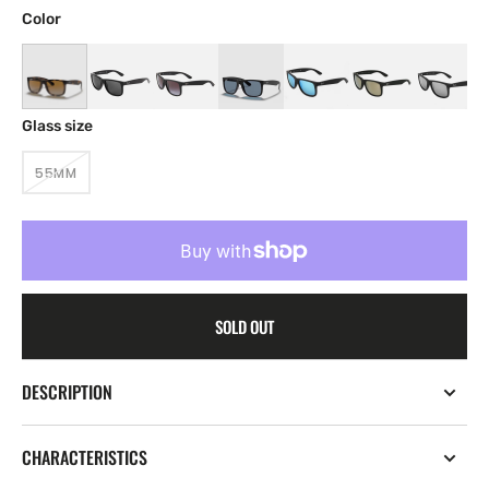
Color
Glass size
55MM
VARIANT
SOLD
OUT
OR
UNAVAILABLE
SOLD OUT
DESCRIPTION
CHARACTERISTICS