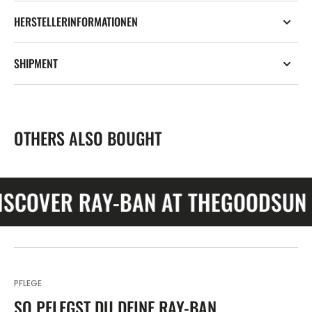
HERSTELLERINFORMATIONEN
SHIPMENT
OTHERS ALSO BOUGHT
VER RAY-BAN AT THEGOODSUN •
DI
PFLEGE
SO PFLEGST DU DEINE RAY-BAN